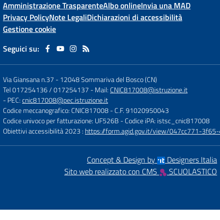
Amministrazione Trasparente
Albo online
Invia una MAD
Privacy Policy
Note Legali
Dichiarazioni di accessibilità
Gestione cookie
Seguici su:
Via Giansana n.37
-
12048 Sommariva del Bosco (CN)
Tel 017254136 / 017254137
- Mail:
CNIC817008@istruzione.it
- PEC:
cnic817008@pec.istruzione.it
Codice meccanografico: CNIC817008
- C.F. 91020950043
Codice univoco per fatturazione: UF526B
- Codice iPA: istsc_cnic817008
Obiettivi accessibilità 2023 :
https://form.agid.gov.it/view/047cc771-3f
Concept & Design by
Designers Italia
Sito web realizzato con CMS
SCUOLASTICO