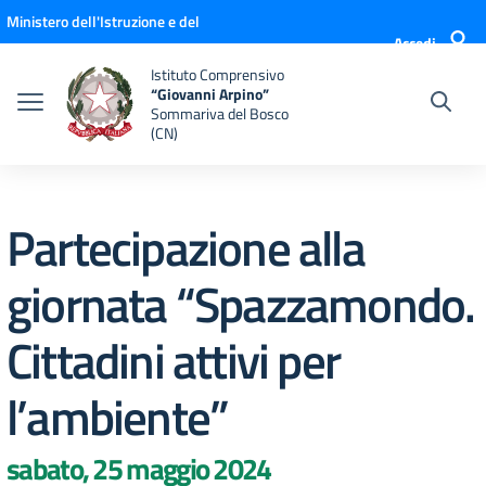
Vai ai contenuti
Vai al menu di navigazione
Vai al footer
Ministero dell'Istruzione e del
Accedi
Merito
Istituto Comprensivo
“Giovanni Arpino”
Sommariva del Bosco
(CN)
Partecipazione alla
giornata “Spazzamondo.
Cittadini attivi per
l’ambiente”
sabato, 25 maggio 2024