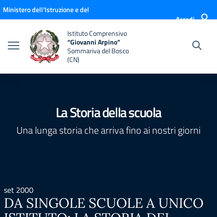
Vai ai contenuti
Vai al menu di navigazione
Vai al footer
Ministero dell'Istruzione e del
Accedi
Merito
Istituto Comprensivo
“Giovanni Arpino”
Sommariva del Bosco
(CN)
La Storia della scuola
Una lunga storia che arriva fino ai nostri giorni
set 2000
DA SINGOLE SCUOLE A UNICO