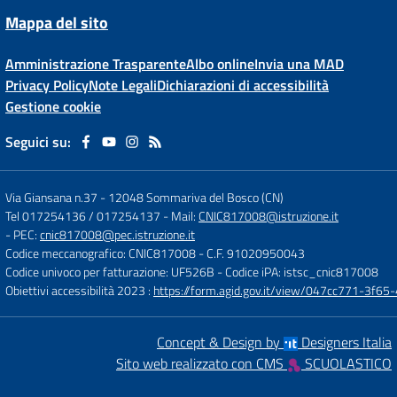
Mappa del sito
Amministrazione Trasparente
Albo online
Invia una MAD
Privacy Policy
Note Legali
Dichiarazioni di accessibilità
Gestione cookie
Seguici su:
Via Giansana n.37
-
12048 Sommariva del Bosco (CN)
Tel 017254136 / 017254137
- Mail:
CNIC817008@istruzione.it
- PEC:
cnic817008@pec.istruzione.it
Codice meccanografico: CNIC817008
- C.F. 91020950043
Codice univoco per fatturazione: UF526B
- Codice iPA: istsc_cnic817008
Obiettivi accessibilità 2023 :
https://form.agid.gov.it/view/047cc771-3f
Concept & Design by
Designers Italia
Sito web realizzato con CMS
SCUOLASTICO