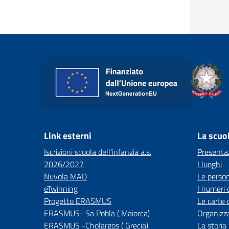
Link esterni
La scuo
Iscrizioni scuola dell'infanzia a.s.
Presenta
2026/2027
I luoghi
Nuvola MAD
Le perso
eTwinning
I numeri 
Progetto ERASMUS
Le carte 
ERASMUS- Sa Pobla ( Maiorca)
Organizz
ERASMUS -Cholargos ( Grecia)
La storia