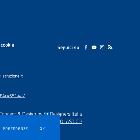
 cookie
Seguici su:
struzione.it
9984c4651a4f/
Concept & Design by
Designers Italia
eb realizzato con CMS
SCUOLASTICO
DEI COOKIE
PREFERENZE
OK