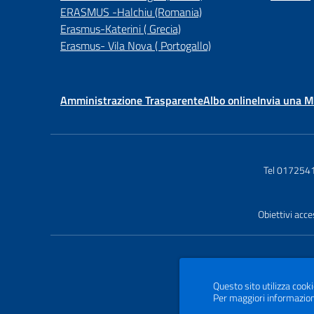
ERASMUS -Halchiu (Romania)
Erasmus-Katerini ( Grecia)
Erasmus- Vila Nova ( Portogallo)
Amministrazione Trasparente
Albo online
Invia una 
Tel 017254
Obiettivi acce
Questo sito utilizza cooki
Per maggiori informazion