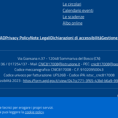
Le circolari
Calendario eventi
Le scadenze
Albo online
MAD
Privacy Policy
Note Legali
Dichiarazioni di accessibilità
Gestione
Via Giansana n.37
-
12048 Sommariva del Bosco (CN)
136 / 017254137
- Mail:
CNIC817008@istruzione.it
- PEC:
cnic817008@pec.i
Codice meccanografico: CNIC817008
- C.F. 91020950043
Codice univoco per fatturazione: UF526B
- Codice iPA: istsc_cnic817008
ssibilità 2023 :
https://form.agid.gov.it/view/047cc771-3f65-43bd-b6a9-
Sito w
e tecnici per erogare i propri servizi.
i puoi leggere la
cookie policy
.