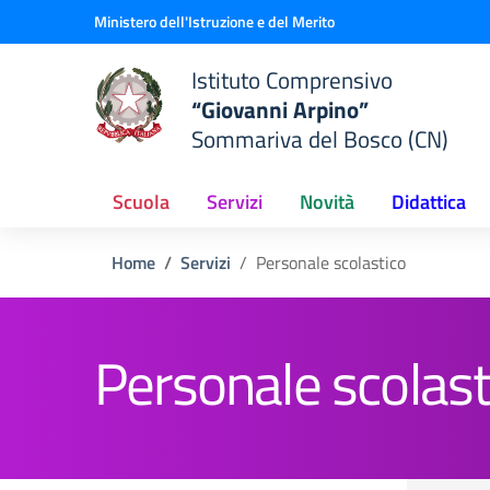
Vai ai contenuti
Vai al menu di navigazione
Vai al footer
Ministero dell'Istruzione e del Merito
Istituto Comprensivo
“Giovanni Arpino”
Sommariva del Bosco (CN)
Scuola
Servizi
Novità
Didattica
Home
Servizi
Personale scolastico
Personale scolast