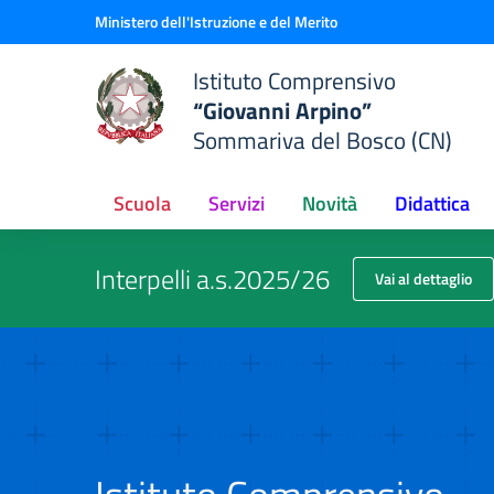
Vai ai contenuti
Vai al menu di navigazione
Vai al footer
Ministero dell'Istruzione e del Merito
Istituto Comprensivo
“Giovanni Arpino”
Sommariva del Bosco (CN)
Scuola
Servizi
Novità
Didattica
Interpelli a.s.2025/26
Vai al dettaglio