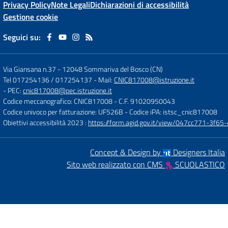
Privacy Policy
Note Legali
Dichiarazioni di accessibilità
Gestione cookie
Seguici su:
Via Giansana n.37
-
12048 Sommariva del Bosco (CN)
Tel 017254136 / 017254137
- Mail:
CNIC817008@istruzione.it
- PEC:
cnic817008@pec.istruzione.it
Codice meccanografico: CNIC817008
- C.F. 91020950043
Codice univoco per fatturazione: UF526B
- Codice iPA: istsc_cnic817008
Obiettivi accessibilità 2023 :
https://form.agid.gov.it/view/047cc771-3f
Concept & Design by
Designers Italia
Sito web realizzato con CMS
SCUOLASTICO