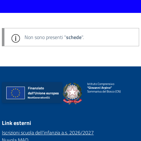
Non sono presenti "
schede
".
Istituto Comprensivo
“Giovanni Arpino”
Sommariva del Bosco (CN)
Link esterni
Iscrizioni scuola dell'infanzia a.s. 2026/2027
Nuvola MAD