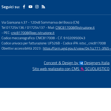
Seguici su:
Via Giansana n.37
-
12048 Sommariva del Bosco (CN)
Tel 017254136 / 017254137
- Mail:
CNIC817008@istruzione.it
- PEC:
cnic817008@pec.istruzione.it
Codice meccanografico: CNIC817008
- C.F. 91020950043
Codice univoco per fatturazione: UF526B
- Codice iPA: istsc_cnic817008
Obiettivi accessibilità 2023 :
https://form.agid.gov.it/view/047cc771-3f
Concept & Design by
Designers Italia
Sito web realizzato con CMS
SCUOLASTICO