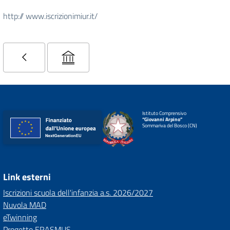
http:// www.iscrizionimiur.it/
Istituto Comprensivo
“Giovanni Arpino”
Sommariva del Bosco (CN)
Link esterni
Iscrizioni scuola dell'infanzia a.s. 2026/2027
Nuvola MAD
eTwinning
Progetto ERASMUS