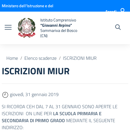
Vai ai contenuti
Vai al menu di navigazione
Vai al footer
Ministero dell'Istruzione e del
Accedi
Merito
Istituto Comprensivo
“Giovanni Arpino”
Sommariva del Bosco
(CN)
Home
Elenco scadenze
ISCRIZIONI MIUR
ISCRIZIONI MIUR
giovedì, 31 gennaio 2019
SI RICORDA CEH DAL 7 AL 31 GENNAIO SONO APERTE LE
ISCRIZIONI ON LINE PER
LA SCUOLA PRIMARIA E
SECONDARIA DI PRIMO GRADO
MEDIANTE IL SEGUENTE
INDIRIZZO: