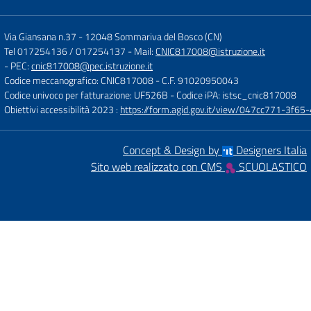
Via Giansana n.37
-
12048 Sommariva del Bosco (CN)
Tel 017254136 / 017254137
- Mail:
CNIC817008@istruzione.it
- PEC:
cnic817008@pec.istruzione.it
Codice meccanografico: CNIC817008
- C.F. 91020950043
Codice univoco per fatturazione: UF526B
- Codice iPA: istsc_cnic817008
Obiettivi accessibilità 2023 :
https://form.agid.gov.it/view/047cc771-3f
Concept & Design by
Designers Italia
Sito web realizzato con CMS
SCUOLASTICO