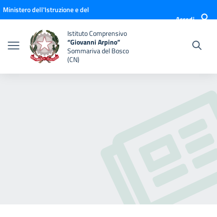
Vai ai contenuti
Vai al menu di navigazione
Vai al footer
Ministero dell'Istruzione e del
Accedi
Merito
Istituto Comprensivo
“Giovanni Arpino”
Sommariva del Bosco
(CN)