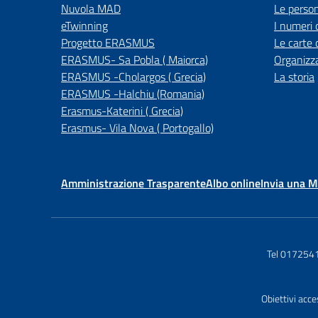
Nuvola MAD
Le perso
eTwinning
I numeri 
Progetto ERASMUS
Le carte 
ERASMUS- Sa Pobla ( Maiorca)
Organizz
ERASMUS -Cholargos ( Grecia)
La storia
ERASMUS -Halchiu (Romania)
Erasmus-Katerini ( Grecia)
Erasmus- Vila Nova ( Portogallo)
Amministrazione Trasparente
Albo online
Invia una 
Tel 017254
Obiettivi acce