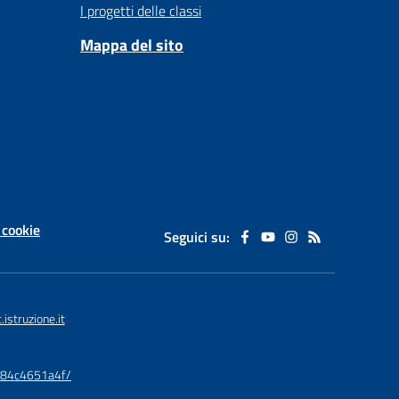
I progetti delle classi
Mappa del sito
 cookie
Seguici su:
struzione.it
9984c4651a4f/