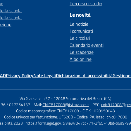
ne
Percorsi di studio
della scuola
Le novità
della scuola
Le notizie
azione
I comunicati
Le circolari
Calendario eventi
Le scadenze
Albo online
MAD
Privacy Policy
Note Legali
Dichiarazioni di accessibilità
Gestione
Via Giansana n.37
-
12048 Sommariva del Bosco (CN)
136 / 017254137
- Mail:
CNIC817008@istruzione.it
- PEC:
cnic817008@pec.i
Codice meccanografico: CNIC817008
- C.F. 91020950043
Codice univoco per fatturazione: UF526B
- Codice iPA: istsc_cnic817008
ssibilità 2023 :
https://form.agid.gov.it/view/047cc771-3f65-43bd-b6a9-