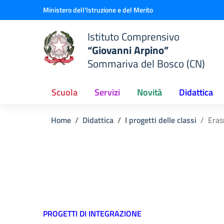
Vai ai contenuti
Vai al menu di navigazione
Vai al footer
Ministero dell'Istruzione e del Merito
Istituto Comprensivo
“Giovanni Arpino”
Sommariva del Bosco (CN)
Scuola
Servizi
Novità
Didattica
Home
Didattica
I progetti delle classi
Era
PROGETTI DI INTEGRAZIONE