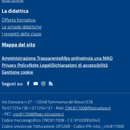
Albo online
La didattica
Offerta formativa
Le schede didattiche
I progetti delle classi
Mappa del sito
Amministrazione Trasparente
Albo online
Invia una MAD
Privacy Policy
Note Legali
Dichiarazioni di accessibilità
Gestione cookie
Seguici su:
Via Giansana n.37
-
12048 Sommariva del Bosco (CN)
Tel 017254136 / 017254137
- Mail:
CNIC817008@istruzione.it
- PEC:
cnic817008@pec.istruzione.it
Codice meccanografico: CNIC817008
- C.F. 91020950043
Codice univoco per fatturazione: UF526B
- Codice iPA: istsc_cnic817008