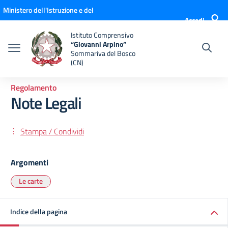
Vai ai contenuti
Vai al menu di navigazione
Vai al footer
Ministero dell'Istruzione e del
Accedi
Merito
Istituto Comprensivo
“Giovanni Arpino”
Sommariva del Bosco
(CN)
Regolamento
Note Legali
Stampa / Condividi
Argomenti
Le carte
Indice della pagina