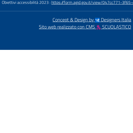
Obiettivi accessibilità 2023 :
https://form.agid.gov.it/view/047cc771-3f
Concept & Design by
Designers Italia
Sito web realizzato con CMS
SCUOLASTICO