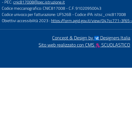
- PEC:
cnic817008@pec.istruzione.it
Codice meccanografico: CNIC817008
- C.F. 91020950043
Codice univoco per fatturazione: UF526B
- Codice iPA: istsc_cnic817008
Obiettivi accessibilità 2023 :
https://form.agid.gov.it/view/047cc771-3f
Concept & Design by
Designers Italia
Sito web realizzato con CMS
SCUOLASTICO