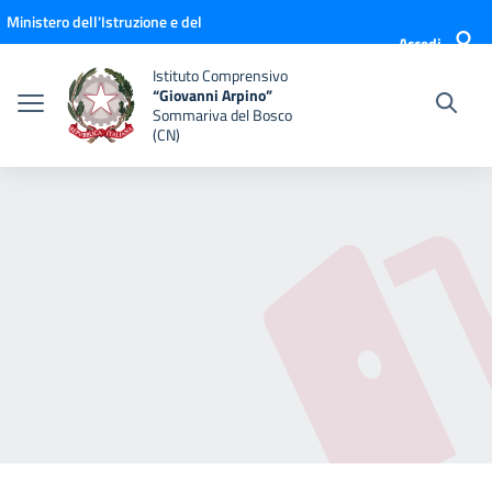
Vai ai contenuti
Vai al menu di navigazione
Vai al footer
Ministero dell'Istruzione e del
Accedi
Merito
Istituto Comprensivo
“Giovanni Arpino”
Sommariva del Bosco
(CN)