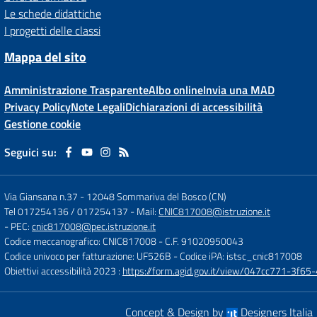
Le schede didattiche
I progetti delle classi
Mappa del sito
Amministrazione Trasparente
Albo online
Invia una MAD
Privacy Policy
Note Legali
Dichiarazioni di accessibilità
Gestione cookie
Seguici su:
Via Giansana n.37
-
12048 Sommariva del Bosco (CN)
Tel 017254136 / 017254137
- Mail:
CNIC817008@istruzione.it
- PEC:
cnic817008@pec.istruzione.it
Codice meccanografico: CNIC817008
- C.F. 91020950043
Codice univoco per fatturazione: UF526B
- Codice iPA: istsc_cnic817008
Obiettivi accessibilità 2023 :
https://form.agid.gov.it/view/047cc771-3f
Concept & Design by
Designers Italia