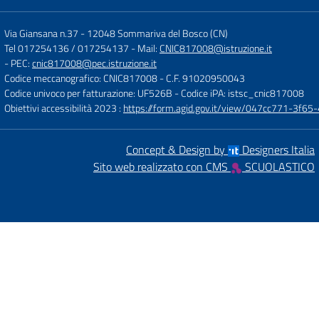
Via Giansana n.37
-
12048 Sommariva del Bosco (CN)
Tel 017254136 / 017254137
- Mail:
CNIC817008@istruzione.it
- PEC:
cnic817008@pec.istruzione.it
Codice meccanografico: CNIC817008
- C.F. 91020950043
Codice univoco per fatturazione: UF526B
- Codice iPA: istsc_cnic817008
Obiettivi accessibilità 2023 :
https://form.agid.gov.it/view/047cc771-3f
Concept & Design by
Designers Italia
Sito web realizzato con CMS
SCUOLASTICO