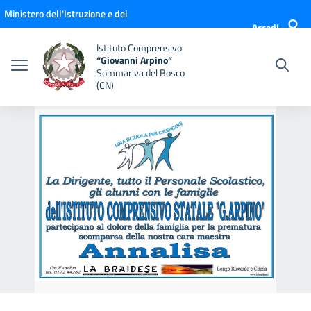
Vai ai contenuti
Vai al menu di navigazione
Vai al footer
Ministero dell'Istruzione e del
Accedi
Merito
Istituto Comprensivo
“Giovanni Arpino”
Sommariva del Bosco
(CN)