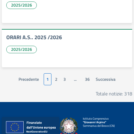
2025/2026
ORARI A.S.. 2025 /2026
2025/2026
Precedente
1
2
3
...
36
Successiva
Totale notizie: 318
Istituto Comprensivo
“Giovanni Arpino”
Sommariva del Bosco (CN)