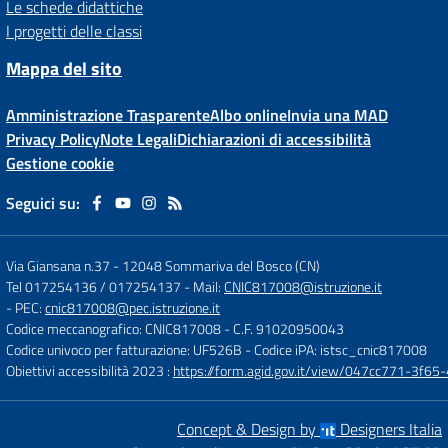
Le schede didattiche
I progetti delle classi
Mappa del sito
Amministrazione Trasparente
Albo online
Invia una MAD
Privacy Policy
Note Legali
Dichiarazioni di accessibilità
Gestione cookie
Seguici su:
Via Giansana n.37
-
12048 Sommariva del Bosco (CN)
Tel 017254136 / 017254137
- Mail:
CNIC817008@istruzione.it
- PEC:
cnic817008@pec.istruzione.it
Codice meccanografico: CNIC817008
- C.F. 91020950043
Codice univoco per fatturazione: UF526B
- Codice iPA: istsc_cnic817008
Obiettivi accessibilità 2023 :
https://form.agid.gov.it/view/047cc771-3f
Concept & Design by
Designers Italia