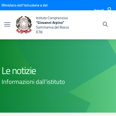
Vai ai contenuti
Vai al menu di navigazione
Vai al footer
Ministero dell'Istruzione e del
Accedi
Merito
Istituto Comprensivo
“Giovanni Arpino”
Sommariva del Bosco
(CN)
Le notizie
Informazioni dall'istituto