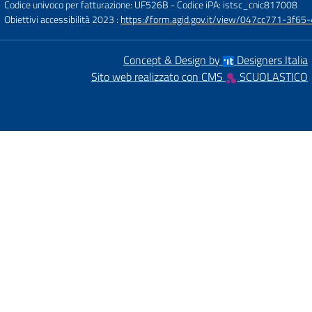
Codice univoco per fatturazione: UF526B
- Codice iPA: istsc_cnic817008
Obiettivi accessibilità 2023 :
https://form.agid.gov.it/view/047cc771-3f
Concept & Design by
Designers Italia
Sito web realizzato con CMS
SCUOLASTICO