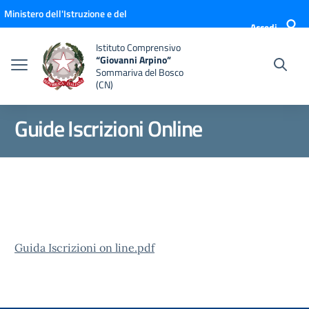
Vai ai contenuti
Vai al menu di navigazione
Vai al footer
Ministero dell'Istruzione e del
Accedi
Merito
Istituto Comprensivo
“Giovanni Arpino”
Sommariva del Bosco
(CN)
Guide Iscrizioni Online
Guida Iscrizioni on line.pdf