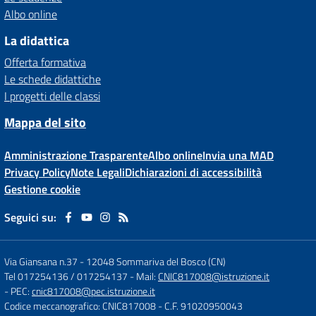
Albo online
La didattica
Offerta formativa
Le schede didattiche
I progetti delle classi
Mappa del sito
Amministrazione Trasparente
Albo online
Invia una MAD
Privacy Policy
Note Legali
Dichiarazioni di accessibilità
Gestione cookie
Seguici su:
Via Giansana n.37
-
12048 Sommariva del Bosco (CN)
Tel 017254136 / 017254137
- Mail:
CNIC817008@istruzione.it
- PEC:
cnic817008@pec.istruzione.it
Codice meccanografico: CNIC817008
- C.F. 91020950043