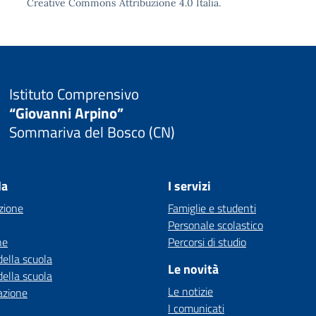
Creative Commons Attribuzione 4.0
Italia.
Istituto Comprensivo
“Giovanni Arpino”
Sommariva del Bosco (CN)
la
I servizi
zione
Famiglie e studenti
Personale scolastico
ne
Percorsi di studio
della scuola
Le novità
della scuola
Le notizie
azione
I comunicati