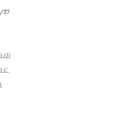
6/27
 (2)
 B C
B