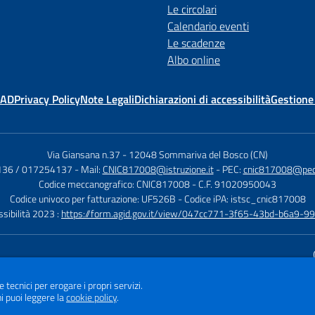
Le circolari
Calendario eventi
Le scadenze
Albo online
MAD
Privacy Policy
Note Legali
Dichiarazioni di accessibilità
Gestione
Via Giansana n.37
-
12048 Sommariva del Bosco (CN)
136 / 017254137
- Mail:
CNIC817008@istruzione.it
- PEC:
cnic817008@pec.i
Codice meccanografico: CNIC817008
- C.F. 91020950043
Codice univoco per fatturazione: UF526B
- Codice iPA: istsc_cnic817008
ssibilità 2023 :
https://form.agid.gov.it/view/047cc771-3f65-43bd-b6a9-
Sito w
e tecnici per erogare i propri servizi.
i puoi leggere la
cookie policy
.