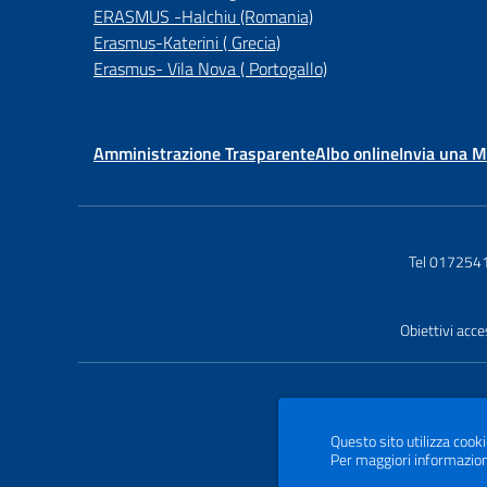
ERASMUS -Halchiu (Romania)
Erasmus-Katerini ( Grecia)
Erasmus- Vila Nova ( Portogallo)
Amministrazione Trasparente
Albo online
Invia una 
Tel 017254
Obiettivi acce
Questo sito utilizza cooki
Per maggiori informazion