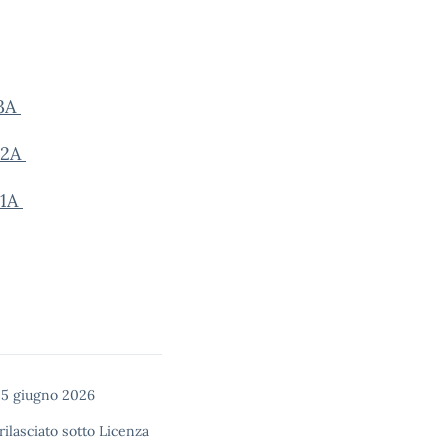
 3A
 2A
 1A
05 giugno 2026
rilasciato sotto
Licenza