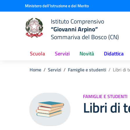
Vai ai contenuti
Vai al menu di navigazione
Vai al footer
Ministero dell'Istruzione e del Merito
Istituto Comprensivo
“Giovanni Arpino”
Sommariva del Bosco (CN)
Scuola
Servizi
Novità
Didattica
Home
Servizi
Famiglie e studenti
Libri di
FAMIGLIE E STUDENTI
Libri di