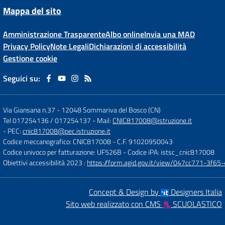
Mappa del sito
Amministrazione Trasparente
Albo online
Invia una MAD
Privacy Policy
Note Legali
Dichiarazioni di accessibilità
Gestione cookie
Seguici su:
Via Giansana n.37
-
12048 Sommariva del Bosco (CN)
Tel 017254136 / 017254137
- Mail:
CNIC817008@istruzione.it
- PEC:
cnic817008@pec.istruzione.it
Codice meccanografico: CNIC817008
- C.F. 91020950043
Codice univoco per fatturazione: UF526B
- Codice iPA: istsc_cnic817008
Obiettivi accessibilità 2023 :
https://form.agid.gov.it/view/047cc771-3f
Concept & Design by
Designers Italia
Sito web realizzato con CMS
SCUOLASTICO