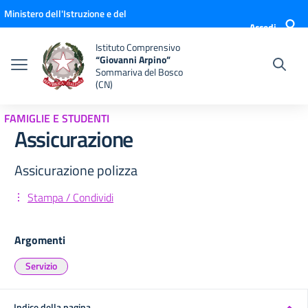
Vai ai contenuti
Vai al menu di navigazione
Vai al footer
Ministero dell'Istruzione e del
Accedi
Merito
Istituto Comprensivo
“Giovanni Arpino”
Sommariva del Bosco
(CN)
FAMIGLIE E STUDENTI
Assicurazione
Assicurazione polizza
Stampa / Condividi
Argomenti
Servizio
Indice della pagina