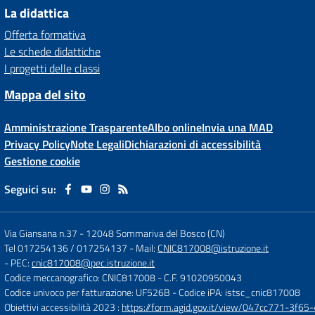
La didattica
Offerta formativa
Le schede didattiche
I progetti delle classi
Mappa del sito
Amministrazione Trasparente
Albo online
Invia una MAD
Privacy Policy
Note Legali
Dichiarazioni di accessibilità
Gestione cookie
Seguici su:
Via Giansana n.37
-
12048 Sommariva del Bosco (CN)
Tel 017254136 / 017254137
- Mail:
CNIC817008@istruzione.it
- PEC:
cnic817008@pec.istruzione.it
Codice meccanografico: CNIC817008
- C.F. 91020950043
Codice univoco per fatturazione: UF526B
- Codice iPA: istsc_cnic817008
Obiettivi accessibilità 2023 :
https://form.agid.gov.it/view/047cc771-3f