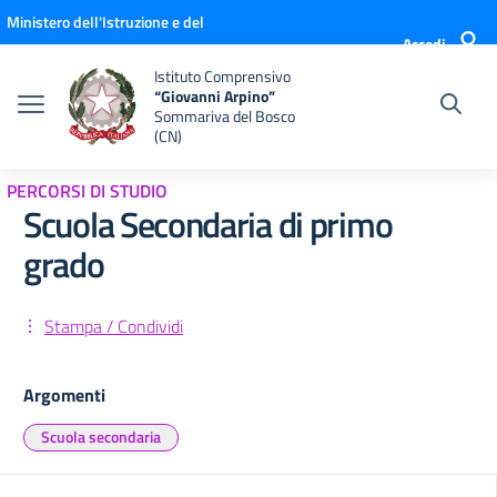
Vai ai contenuti
Vai al menu di navigazione
Vai al footer
Ministero dell'Istruzione e del
Accedi
Merito
Istituto Comprensivo
“Giovanni Arpino”
Sommariva del Bosco
(CN)
PERCORSI DI STUDIO
Scuola Secondaria di primo
grado
Stampa / Condividi
Argomenti
Scuola secondaria