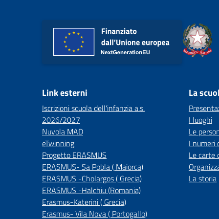
Link esterni
La scuo
Iscrizioni scuola dell'infanzia a.s.
Presenta
2026/2027
I luoghi
Nuvola MAD
Le perso
eTwinning
I numeri 
Progetto ERASMUS
Le carte 
ERASMUS- Sa Pobla ( Maiorca)
Organizz
ERASMUS -Cholargos ( Grecia)
La storia
ERASMUS -Halchiu (Romania)
Erasmus-Katerini ( Grecia)
Erasmus- Vila Nova ( Portogallo)