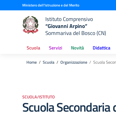
Vai ai contenuti
Vai al menu di navigazione
Vai al footer
Ministero dell'Istruzione e del Merito
Istituto Comprensivo
“Giovanni Arpino”
Sommariva del Bosco (CN)
Scuola
Servizi
Novità
Didattica
Home
Scuola
Organizzazione
Scuola Second
SCUOLA/ISTITUTO
Scuola Secondaria d