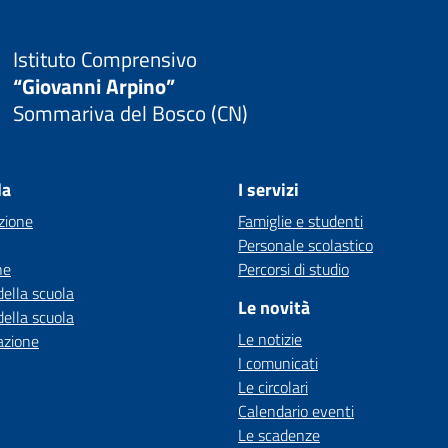
Istituto Comprensivo
“Giovanni Arpino”
Sommariva del Bosco (CN)
la
I servizi
zione
Famiglie e studenti
Personale scolastico
ne
Percorsi di studio
della scuola
Le novità
della scuola
Le notizie
azione
I comunicati
Le circolari
Calendario eventi
Le scadenze